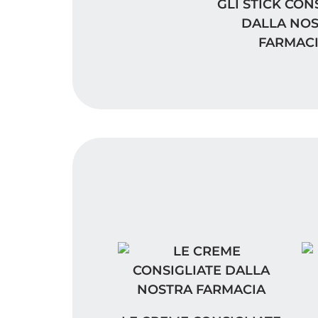
GLI STICK CONS
GLI STICK CON
DALLA NO
FARMAC